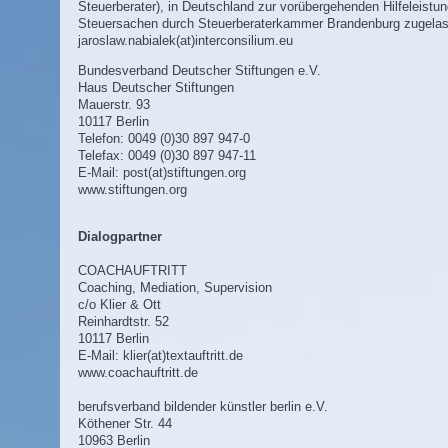
Steuerberater), in Deutschland zur vorübergehenden Hilfeleistun
Steuersachen durch Steuerberaterkammer Brandenburg zugela
jaroslaw.nabialek(at)interconsilium.eu
Bundesverband Deutscher Stiftungen e.V.
Haus Deutscher Stiftungen
Mauerstr. 93
10117 Berlin
Telefon: 0049 (0)30 897 947-0
Telefax: 0049 (0)30 897 947-11
E-Mail:
post(at)stiftungen.org
www.stiftungen.org
Dialogpartner
COACHAUFTRITT
Coaching, Mediation, Supervision
c/o Klier & Ott
Reinhardtstr. 52
10117 Berlin
E-Mail:
klier(at)textauftritt.de
www.coachauftritt.de
berufsverband bildender künstler berlin e.V.
Köthener Str. 44
10963 Berlin