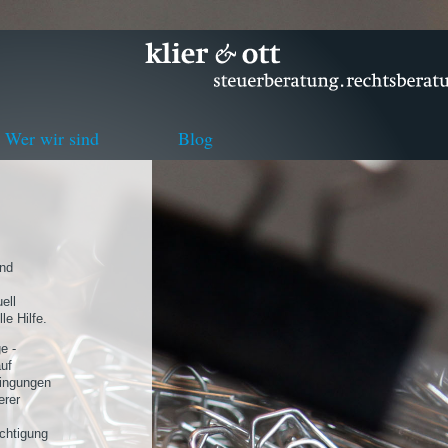
Wer wir sind
Blog
und
ell
le Hilfe.
e -
uf
dingungen
erer
chtigung