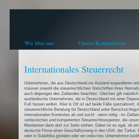
Wir über uns
Unsere Kompetenzen
Internationales Steuerrecht
Unternehmen, die aus Deutschland ins Ausland expandieren wol
müssen sowohl die steuerrechtlichen Vorschriften ihres Heimatl
auch diejenigen des Ziellandes beachten. Gleiches gilt natürlich
ausländische Unternehmen, die in Deutschland mit einer Depe
Fuß fassen wollen. Klier & Ott ist auf beide Fälle spezialisiert, 
steuerrechtliche Beratung für Deutschland unter Berücksichtigu
internationalen Kontextes ab und sucht - wenn nötig - im Ziella
verlässlichen und kompetenten Steuerrechtsexperten, die unse
Mandanten dann dort zur Seite stehen. Dabei ist es egal, ob ei
deutsche Firma einen Geschäftszweig in den USA, der Türkei, 
oder in Südafrika gründen oder ein indisches Unternehmen künf