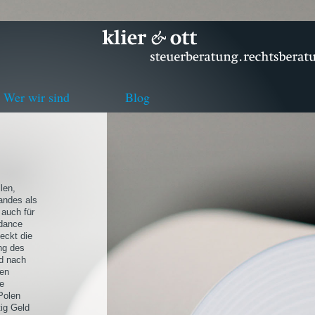
Wer wir sind
Blog
len,
andes als
 auch für
ndance
deckt die
ng des
nd nach
ren
ne
Polen
tig Geld