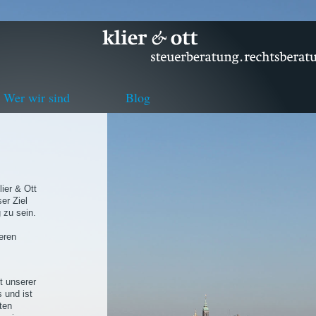
Wer wir sind
Blog
ier & Ott
er Ziel
 zu sein.
eren
t unserer
 und ist
ten