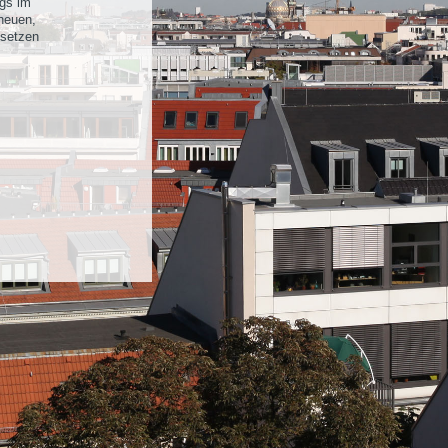
ngs im
heuen,
hsetzen